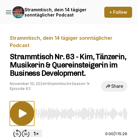
Strammtisch, dein 14 tägiger
+ Follow
sonntäglicher Podcast
Strammtisch, dein 14 tägiger sonntäglicher
Podcast
Strammtisch Nr. 63 - Kim, Tänzerin,
Musikerin & Quereinsteigerin im
Business Development.
November 10, 2024
•
Strammtisch
•
Season 1
•
Share
Episode 63
Use Left/Right to seek, Home/End to jump to st
0:00
|
1:15:29