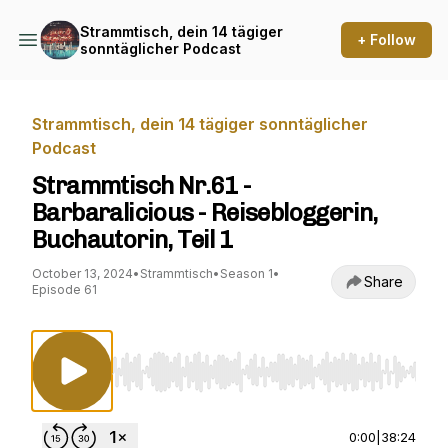
Strammtisch, dein 14 tägiger
+ Follow
sonntäglicher Podcast
Strammtisch, dein 14 tägiger sonntäglicher
Podcast
Strammtisch Nr.61 -
Barbaralicious - Reisebloggerin,
Buchautorin, Teil 1
October 13, 2024
•
Strammtisch
•
Season 1
•
Share
Episode 61
Use Left/Right to seek, Home/End to jump to st
0:00
|
38:24